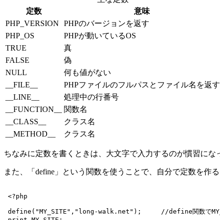
定数
意味
PHP_VERSION
PHPのバージョンを返す
PHP_OS
PHPが動いているOS
TRUE
真
FALSE
偽
NULL
何も値がない
__FILE__
PHPファイルのフルパスとファイル名を返す
__LINE__
処理中の行番号
__FUNCTION__
関数名
__CLASS__
クラス名
__METHOD__
クラス名
ちなみに定数を書くときは、大文字で入力するのが慣習にな
また、「define」という関数を使うことで、自分で定数を
 <?php

 define("MY_SITE","long-walk.net");	//define関数でMY_SITEという定数を定義

 print MY_SITE;
